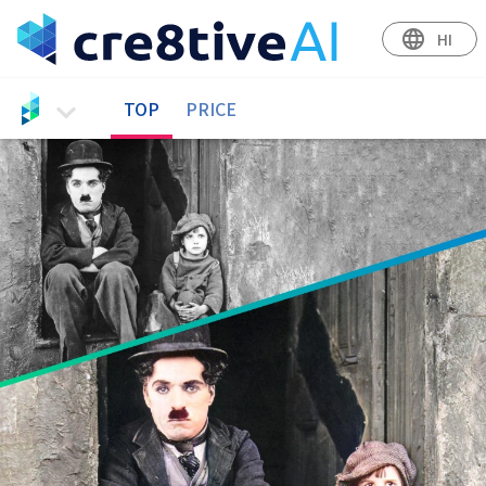
language
HI
TOP
PRICE
Log In